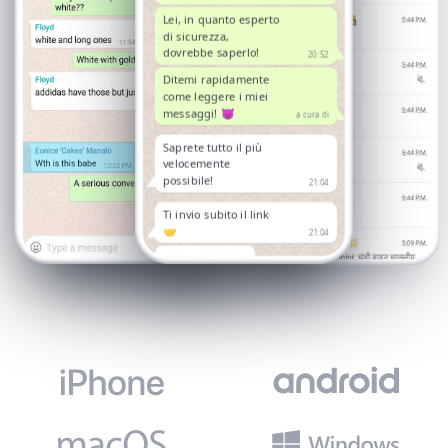
Lei, in quanto esperto
di sicurezza,
dovrebbe saperlo!
20:52
Ditemi rapidamente
come leggere i miei
messaggi! 😈
a cura di
Saprete tutto il più
velocemente
possibile!
21:04
Ti invio subito il link
🤝
21:04