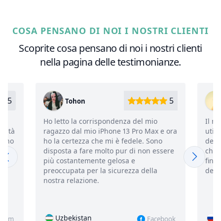
COSA PENSANO DI NOI I NOSTRI CLIENTI
Scoprite cosa pensano di noi i nostri clienti
nella pagina delle testimonianze.
5
5
Fantia
io
Il nostro team di sicurezza interno
Un
x e ora
utilizza l'app per monitorare le attività
co
ono
dei dipendenti su iPhone e iPad. Dicono
iP
 essere
che è molto utile. Tiene traccia di tutto,
ol
fino al tempo trascorso sullo schermo
co
la
delle varie app.
re
us
Russia
acebook
Instagram