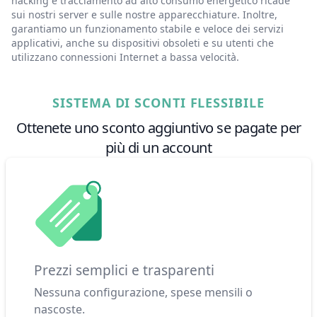
hacking e tracciamento ad alto consumo energetico ricade
2 ore fa
sui nostri server e sulle nostre apparecchiature. Inoltre,
garantiamo un funzionamento stabile e veloce dei servizi
applicativi, anche su dispositivi obsoleti e su utenti che
utilizzano connessioni Internet a bassa velocità.
SISTEMA DI SCONTI FLESSIBILE
Ottenete uno sconto aggiuntivo se pagate per
più di un account
Prezzi semplici e trasparenti
Nessuna configurazione, spese mensili o
nascoste.